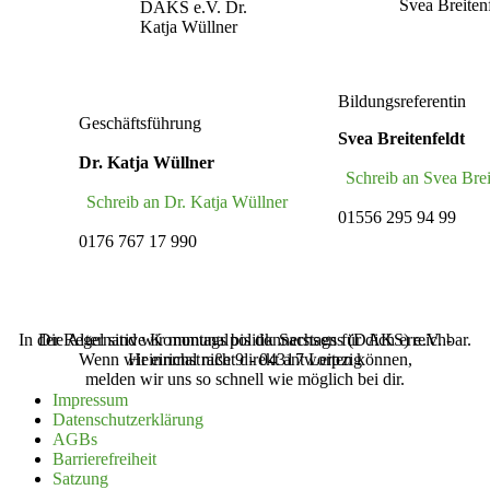
Bildungsreferentin
Geschäftsführung
Svea Breitenfeldt
Dr. Katja Wüllner
Schreib an Svea Brei
Schreib an Dr. Katja Wüllner
01556 295 94 99
0176 767 17 990
In der Regel sind wir montags bis donnerstags für dich erreichbar.
Die Alternative Kommunalpolitik Sachsens (‌DAKS‌) e.V. -
Wenn wir einmal nicht direkt antworten können,
Heinrichstraße 9 - 04317 Leipzig
melden wir uns so schnell wie möglich bei dir.
Impressum
Daten­schutz­er­klärung
AGBs
Barrie­re­freiheit
Satzung