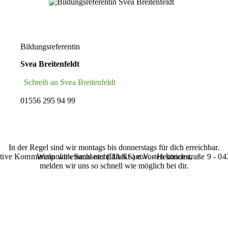
Bildungsreferentin
Svea Breitenfeldt
Schreib an Svea Breitenfeldt
01556 295 94 99
In der Regel sind wir montags bis donnerstags für dich erreichbar.
tive Kommunalpolitik Sachsens (‌DAKS‌) e.V. - Heinrichstraße 9 - 0
Wenn wir einmal nicht direkt antworten können,
melden wir uns so schnell wie möglich bei dir.