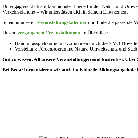
Du engagierst dich auf kommu­naler Ebene für den Natur- und Umwelt­sc
Verkehrs­planung – Wir unter­stützen dich in deinem Engagement.
Schau in unseren
Veran­stal­tungs­ka­lender
und finde die passende Ver
Unsere
vergan­genen Veran­stal­tungen
im Überblick:
Handlungs­spiel­räume für Kommunen durch die StVO-Novelle
Vorstellung Förder­pro­gramme Natur‑, Umwelt­schutz und Stad
Gut zu wissen: All unsere Veran­stal­tungen sind kostenfrei. Üb
Bei Bedarf organi­sieren wir auch indivi­duelle Bildungs­an­gebo