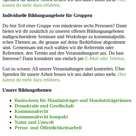
kannst du mehr dazu erfahren
.
Indivi­duelle Bildungs­an­gebote für Gruppen
Du bist Teil einer Gruppe von minde­stens sechs Personen? Dann
bieten wir dir zusätzlich zu unseren offenen Bildungs­an­ge­boten
maßge­schnei­derte Seminare und Workshops zu kommu­nal­po­li­ti­
schen Themen an, die genaue auf deine Bedürf­nisse abgestimmt
sind. Gemeinsam mit euch wählen wir die Referentin oder
Referenten, den Termin und den Veran­stal­tungsort aus. Du hast
Interesse? Dann kontaktier uns einfach per
E‑Mail oder Telefon
.
Gut zu wissen: All unsere Veran­stal­tungen sind kostenfrei. Über
Spenden für unsere Arbeit freuen wir uns daher umso mehr.
Hier
kannst du mehr dazu erfahren
.
Unsere Bildungs­themen
Basis­wissen für Mandats­träger und Mandats­trä­ge­rinnen
Demokratie und Gesell­schaft
Kommu­nal­recht
Kommu­nal­recht kompakt
Natur und Umwelt
Presse- und Öffent­lich­keits­arbeit