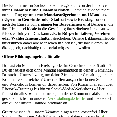
Die Kommunen in Sachsen leben maßgeblich von der Initiative
ihrer
Einwohner und Einwoh­ne­rinnen.
Gemeint ist dabei nicht
nur das Engagement von
Mandats­trä­ge­rinnen und Mandats­
trägern im Gemeinde- oder Stadtrat sowie Kreistag,
sondern
auch der Einsatz von
engagierten Bürge­rinnen und Bürgern,
die
ihre Ideen und Ideale in die Gestaltung ihres direkten Lebens­um­
feldes einbringen. Dies kann z.B. in
Bürger­initia­tiven, Vereinen
oder Wähler­ge­mein­schaften
geschehen. Unsere Bildungs­an­gebote
unter­stützen daher alle Menschen in Sachsen, die ihre Kommune
ökolo­gisch, nachhaltig und sozial mitge­stalten wollen.
Offene Bildungs­an­gebote für alle
Du hast ein Mandat im Kreistag oder im Gemeinde- oder Stadtrat?
Du engagierst dich ohne Mandat ehren­amtlich in deiner Gemeinde?
Du suchst Unter­stützung, um deine Ziele bei der Gestaltung deiner
Kommune zu erreichen? Unsere offen ausge­schrie­benen Seminare
und Workshops können dir dabei helfen. Von Kommu­nal­recht über
Rhetorik-Trainings bis hin zu Social-Media-Workshops – Hier
findest du alles, was du brauchst, um deine Kommune aktiv mitzu­
ge­stalten. Schau in unseren
Veran­stal­tungs­ka­lender
und melde dich
direkt über unsere Online-Formulare an!
Gut zu wissen: All unsere Veran­stal­tungen sind kostenfrei. Über
Spenden für unsere Arbeit freuen wir uns daher umso mehr.
Hier