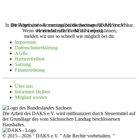
In der Regel sind wir montags bis donnerstags für dich erreichbar.
Die Alternative Kommunalpolitik Sachsens (‌DAKS‌) e.V. -
Wenn wir einmal nicht direkt antworten können,
Heinrichstraße 9 - 04317 Leipzig
melden wir uns so schnell wie möglich bei dir.
Impressum
Daten­schutz­er­klärung
AGBs
Barrie­re­freiheit
Satzung
Finanz­ordnung
Über uns
Infor­miert bleiben
Mitglied werden
Die Arbeit des DAKS e.V. wird mitfinanziert durch Steuermittel auf
der Grundlage des vom Sächsischen Landtag beschlossenen
Haushaltes.
© 2015 - 2026 ° DAKS e.V. ° Alle Rechte vorbehalten. °