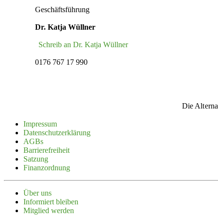
Geschäftsführung
Dr. Katja Wüllner
Schreib an Dr. Katja Wüllner
0176 767 17 990
Die Alterna
Impressum
Daten­schutz­er­klärung
AGBs
Barrie­re­freiheit
Satzung
Finanz­ordnung
Über uns
Infor­miert bleiben
Mitglied werden