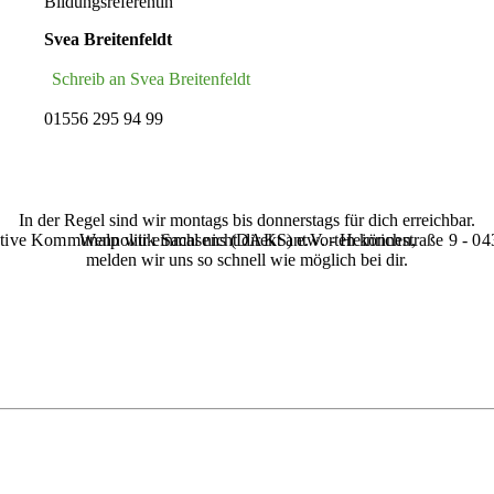
Bildungsreferentin
Svea Breitenfeldt
Schreib an Svea Breitenfeldt
01556 295 94 99
In der Regel sind wir montags bis donnerstags für dich erreichbar.
tive Kommunalpolitik Sachsens (‌DAKS‌) e.V. - Heinrichstraße 9 - 0
Wenn wir einmal nicht direkt antworten können,
melden wir uns so schnell wie möglich bei dir.