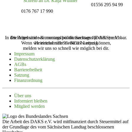
Schreib an Dr. Katja Wüllner
01556 295 94 99
0176 767 17 990
In der Regel sind wir montags bis donnerstags für dich erreichbar.
Die Alternative Kommunalpolitik Sachsens (‌DAKS‌) e.V. -
Wenn wir einmal nicht direkt antworten können,
Heinrichstraße 9 - 04317 Leipzig
melden wir uns so schnell wie möglich bei dir.
Impressum
Daten­schutz­er­klärung
AGBs
Barrie­re­freiheit
Satzung
Finanz­ordnung
Über uns
Infor­miert bleiben
Mitglied werden
Die Arbeit des DAKS e.V. wird mitfinanziert durch Steuermittel auf
der Grundlage des vom Sächsischen Landtag beschlossenen