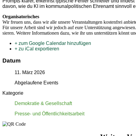
Prompts klarer, erkennst typische Fehler schneller und findes
davon, wie du KI im kommu­nal­po­li­ti­schen Ehrenamt sinnvoll 
Organi­sa­to­ri­sches
Wir freuen uns, dass wir alle unsere Veran­stal­tungen kostenfrei anbie
Für unsere Arbeit sind wir jedoch auf eure Unter­stützung angewiesen. Je
sieren. Weitere Infor­ma­tionen dazu, wie ihr uns unter­stützen könnt u
+ zum Google Calendar hinzufügen
+ zu iCal exportieren
Datum
11. März 2026
Abgelaufene Events
Kategorie
Demokratie & Gesellschaft
Presse- und Öffentlichkeitsarbeit