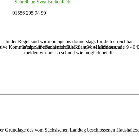
Schreib an Svea Breitenfeldt
01556 295 94 99
In der Regel sind wir montags bis donnerstags für dich erreichbar.
tive Kommunalpolitik Sachsens (‌DAKS‌) e.V. - Heinrichstraße 9 - 0
Wenn wir einmal nicht direkt antworten können,
melden wir uns so schnell wie möglich bei dir.
 der Grundlage des vom Sächsischen Landtag beschlossenen Haushaltes.