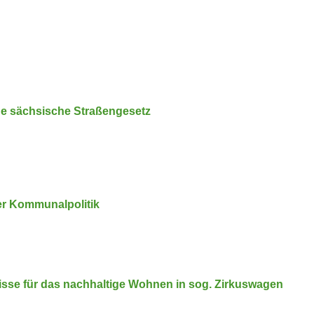
e sächsische Straßen­gesetz
r Kommu­nal­po­litik
isse für das nachhaltige Wohnen in sog. Zirkus­wagen