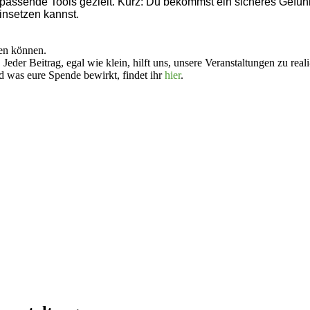
t passende Tools gezielt. Kurz: Du bekommst ein sicheres Gefüh
einsetzen kannst.
ten können.
der Beitrag, egal wie klein, hilft uns, unsere Veran­stal­tungen zu reali
nd was eure Spende bewirkt, findet ihr
hier
.