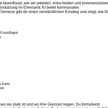
sie beein­flusst, wie wir arbeiten, entscheiden und kommu­ni­zieren
er­stützung im Ehrenamt: KI bietet kommu­nalen
minar gibt dir einen verständ­lichen Einstieg und zeigt, wie K
 Grund­lagen
n
en kann
est
 wo sie stark ist und wo ihre Grenzen liegen. Du formu­lierst