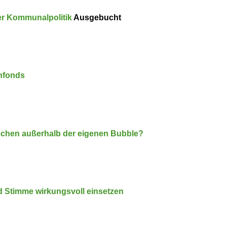
r Kommu­nal­po­litik
Ausgebucht
n­fonds
nschen außerhalb der eigenen Bubble?
d Stimme wirkungsvoll einsetzen