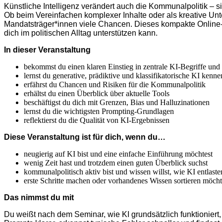
Künst­liche Intel­ligenz verändert auch die Kommu­nal­po­litik – 
Ob beim Verein­fachen komplexer Inhalte oder als kreative Unt
Mandatsträger*innen viele Chancen. Dieses kompakte Online-Se
dich im politi­schen Alltag unter­stützen kann.
In dieser Veran­staltung
bekommst du einen klaren Einstieg in zentrale KI-Begriffe und
lernst du generative, prädiktive und klassi­fi­ka­to­rische KI kenne
erfährst du Chancen und Risiken für die Kommu­nal­po­litik
erhältst du einen Überblick über aktuelle Tools
beschäf­tigst du dich mit Grenzen, Bias und Hallu­zi­na­tionen
lernst du die wichtigsten Prompting-Grund­lagen
reflek­tierst du die Qualität von KI-Ergeb­nissen
Diese Veran­staltung ist für dich, wenn du…
neugierig auf KI bist und eine einfache Einführung möchtest
wenig Zeit hast und trotzdem einen guten Überblick suchst
kommu­nal­po­li­tisch aktiv bist und wissen willst, wie KI entlast
erste Schritte machen oder vorhan­denes Wissen sortieren möcht
Das nimmst du mit
Du weißt nach dem Seminar, wie KI grund­sätzlich funktio­niert,