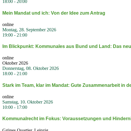
18:00
-
20:00
Mein Mandat und ich: Von der Idee zum Antrag
online
Montag, 28. September 2026
19:00
-
21:00
Im Blick­punkt: Kommu­nales aus Bund und Land: Das neu
online
Oktober 2026
Donnerstag, 08. Oktober 2026
18:00
-
21:00
Stark im Team, klar im Mandat: Gute Zusam­men­arbeit in de
online
Samstag, 10. Oktober 2026
10:00
-
17:00
Kommu­nal­recht im Fokus: Voraus­set­zungen und Hinder­n
Grünes Quartier, Leipzig