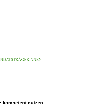
NDATS­TRÄ­GE­RINNEN
N
genz kompetent nutzen