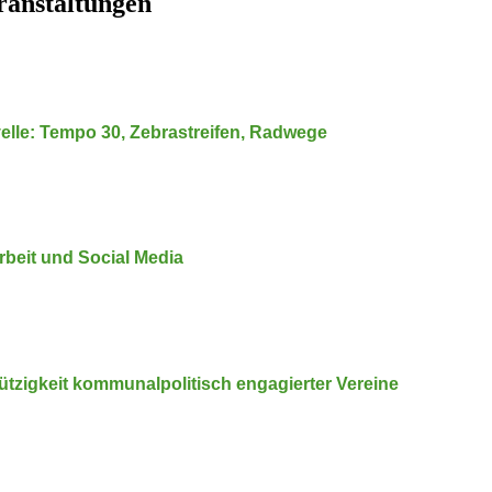
ranstaltungen
lle: Tempo 30, Zebra­streifen, Radwege
­arbeit und Social Media
­zigkeit kommu­nal­po­li­tisch engagierter Vereine