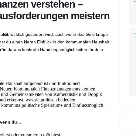
anzen verstehen –
aus­for­de­rungen meistern
o­litik wirklich gesteuert wird, auch wenn das Geld knapp
mst du einen klaren Einblick in den kommu­nalen Haushalt
*in daraus konkrete Handlungs­mög­lich­keiten für dein
e Haushalt aufgebaut ist und funktio­niert
es Neuen Kommu­nalen Finanz­ma­nage­ments kennen
de und Gemein­sam­keiten von Kamera­listik und Doppik
und erkennst, was sie politisch bedeuten
kommu­nal­po­li­tische Spiel­räume und Einfluss­mög­lich­
h, wenn du…
agierst oder engagieren möchtest