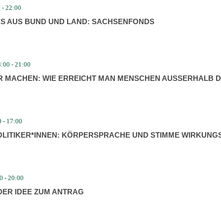
0
-
22:00
ES AUS BUND UND LAND: SACHSEN­FONDS
8:00
-
21:00
BAR MACHEN: WIE ERREICHT MAN MENSCHEN AUSSERHALB D
0
-
17:00
ITIKER*INNEN: KÖRPER­SPRACHE UND STIMME WIRKUNG
0
-
20:00
DER IDEE ZUM ANTRAG