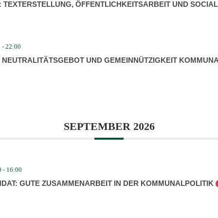
K: TEXTERSTELLUNG, ÖFFENT­LICH­KEITS­ARBEIT UND SOCIA
0
-
22:00
EUTRA­LI­TÄTS­GEBOT UND GEMEIN­NÜT­ZIGKEIT KOMMU­NAL
SEPTEMBER 2026
0
-
16:00
DAT: GUTE ZUSAM­MEN­ARBEIT IN DER KOMMU­NAL­PO­LITIK