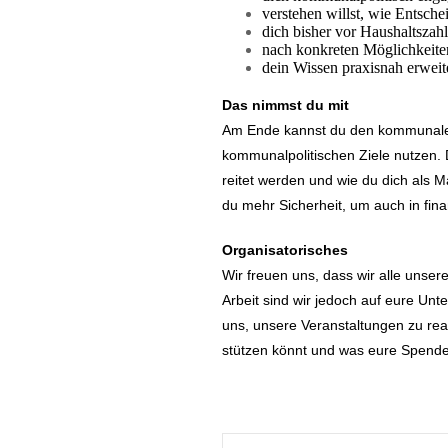
verstehen willst, wie Entschei
dich bisher vor Haushalts­zah
nach konkreten Möglich­keite
dein Wissen praxisnah erweit
Das nimmst du mit
Am Ende kannst du den kommu­nalen
kommu­nal­po­li­ti­schen Ziele nutze
reitet werden und wie du dich als 
du mehr Sicherheit, um auch in finan
Organi­sa­to­ri­sches
Wir freuen uns, dass wir alle unser
Arbeit sind wir jedoch auf eure Unte
uns, unsere Veran­stal­tungen zu real
stützen könnt und was eure Spende b