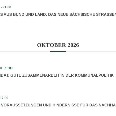
0
-
21:00
ES AUS BUND UND LAND: DAS NEUE SÄCHSISCHE STRASSEN
OKTOBER 2026
00
-
21:00
DAT: GUTE ZUSAM­MEN­ARBEIT IN DER KOMMU­NAL­PO­LITIK
17:00
 VORAUS­SET­ZUNGEN UND HINDER­NISSE FÜR DAS NACHHA