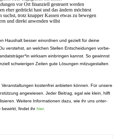
­dungen vor Ort finan­ziell gesteuert werden
len eher gedrückt hast und das ändern möchtest
n suchst, trotz knapper Kassen etwas zu bewegen
ern und direkt anwenden willst
 Haushalt besser einordnen und gezielt für deine
n. Du verstehst, an welchen Stellen Entschei­dungen vorbe­
Mandatsträger*in wirksam einbringen kannst. So gewinnst
­ziell schwie­rigen Zeiten gute Lösungen mitzu­ge­stalten.
e Veran­stal­tungen kostenfrei anbieten können. Für unsere
r­stützung angewiesen. Jeder Beitrag, egal wie klein, hilft
i­sieren. Weitere Infor­ma­tionen dazu, wie ihr uns unter­
ewirkt, findet ihr
hier
.