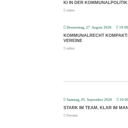
KI IN DER KOMMU­NAL­PO­LITI
online
Donnerstag, 27. August 2026
19:0
KOMMU­NAL­RECHT KOMPAKT: N
VEREINE
online
Samstag, 05. September 2026
10:0
STARK IM TEAM, KLAR IM MAN
Dresden