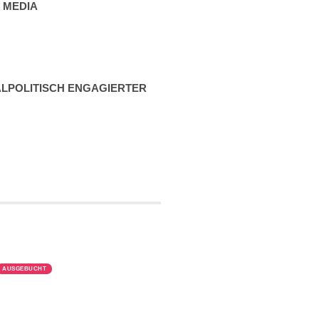
L MEDIA
­PO­LI­TISCH ENGAGIERTER
AUSGEBUCHT