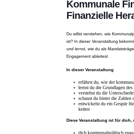
Kommunale Fin
Finan­zielle Her
Du willst verstehen, wie Kommu­nal­p
ist? In dieser Veran­staltung bekom
und lernst, wie du als Mandatsträger
Engagement ableitest.
In dieser Veran­staltung
erfährst du, wie der kommunal
lernst du die Grund­lagen d
verstehst du die Unter­schie
schaust du hinter die Zahlen 
entwickelst du ein Gespür für 
keiten
Diese Veran­staltung ist für dic
dich kommu­nal­po­li­tisch eng