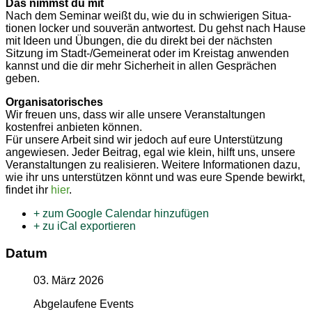
Das nimmst du mit
Nach dem Seminar weißt du, wie du in schwie­rigen Situa­
tionen locker und souverän antwortest. Du gehst nach Hause
mit Ideen und Übungen, die du direkt bei der nächsten
Sitzung im Stadt-/Gemei­nerat oder im Kreistag anwenden
kannst und die dir mehr Sicherheit in allen Gesprächen
geben.
Organi­sa­to­ri­sches
Wir freuen uns, dass wir alle unsere Veran­stal­tungen
kostenfrei anbieten können.
Für unsere Arbeit sind wir jedoch auf eure Unter­stützung
angewiesen. Jeder Beitrag, egal wie klein, hilft uns, unsere
Veran­stal­tungen zu reali­sieren. Weitere Infor­ma­tionen dazu,
wie ihr uns unter­stützen könnt und was eure Spende bewirkt,
findet ihr
hier
.
+ zum Google Calendar hinzufügen
+ zu iCal exportieren
Datum
03. März 2026
Abgelaufene Events