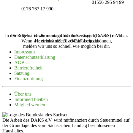
01556 295 94 99
0176 767 17 990
In der Regel sind wir montags bis donnerstags für dich erreichbar.
Die Alternative Kommunalpolitik Sachsens (‌DAKS‌) e.V. -
Wenn wir einmal nicht direkt antworten können,
Heinrichstraße 9 - 04317 Leipzig
melden wir uns so schnell wie möglich bei dir.
Impressum
Daten­schutz­er­klärung
AGBs
Barrie­re­freiheit
Satzung
Finanz­ordnung
Über uns
Infor­miert bleiben
Mitglied werden
Die Arbeit des DAKS e.V. wird mitfinanziert durch Steuermittel auf
der Grundlage des vom Sächsischen Landtag beschlossenen
Haushaltes.