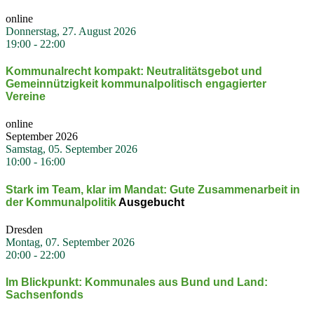
online
Donnerstag, 27. August 2026
19:00
-
22:00
Kommu­nal­recht kompakt: Neutra­li­täts­gebot und
Gemein­nüt­zigkeit kommu­nal­po­li­tisch engagierter
Vereine
online
September 2026
Samstag, 05. September 2026
10:00
-
16:00
Stark im Team, klar im Mandat: Gute Zusam­men­arbeit in
der Kommu­nal­po­litik
Ausgebucht
Dresden
Montag, 07. September 2026
20:00
-
22:00
Im Blick­punkt: Kommu­nales aus Bund und Land:
Sachsen­fonds