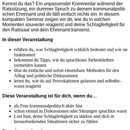
Kennst du das? Ein unpas­sender Kommentar während der
Ratssitzung, ein dummer Spruch zu deinem kommu­nal­po­li­ti­
schen Ehrenamt und dir fällt einfach nichts ein. In diesem
kompakten Seminar zeigen wir dir, wie du in solchen
Momenten souverän reagierst und deine Schlag­fer­tigkeit für
den Ratssaal und dein Ehrenamt trainierst.
In dieser Veran­staltung
erfährst du, was Schlag­fer­tigkeit wirklich bedeutet und wie sie
funktio­niert
bekommst du Tipps, wie du sprach­loses Stehen­bleiben
vermeiden kannst
übst du einfache und sofort einsetzbare Methoden für den
Alltag und politische Diskus­sionen
lernst du, wie du auf Provo­ka­tionen gelassen und selbst­be­
wusst reagierst
Diese Veran­staltung ist für dich, wenn du…
als Frau kommu­nal­po­li­tisch aktiv bist
schon einmal in Diskus­sionen oder Sitzungen sprachlos warst
Lust hast, deine Schlag­fer­tigkeit zu stärken und dich in
heraus­for­dernden Situa­tionen sicher zu fühlen