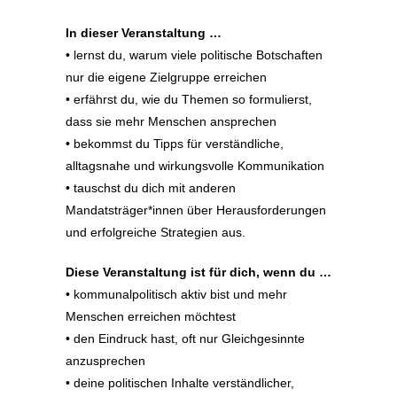
In dieser Veran­staltung …
• lernst du, warum viele politische Botschaften
nur die eigene Zielgruppe erreichen
• erfährst du, wie du Themen so formu­lierst,
dass sie mehr Menschen ansprechen
• bekommst du Tipps für verständ­liche,
alltagsnahe und wirkungs­volle Kommu­ni­kation
• tauschst du dich mit anderen
Mandatsträger*innen über Heraus­for­de­rungen
und erfolg­reiche Strategien aus.
Diese Veran­staltung ist für dich, wenn du …
• kommu­nal­po­li­tisch aktiv bist und mehr
Menschen erreichen möchtest
• den Eindruck hast, oft nur Gleich­ge­sinnte
anzusprechen
• deine politi­schen Inhalte verständ­licher,