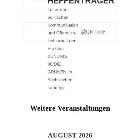
HEFFENTRÄGER
Leiter der
politi­schen
Kommu­ni­kation
und Öffent­lich­
keits­arbeit der
Fraktion
BÜNDNIS
90/DIE
GRÜNEN im
Sächsi­schen
Landtag
Weitere Veranstaltungen
AUGUST 2026