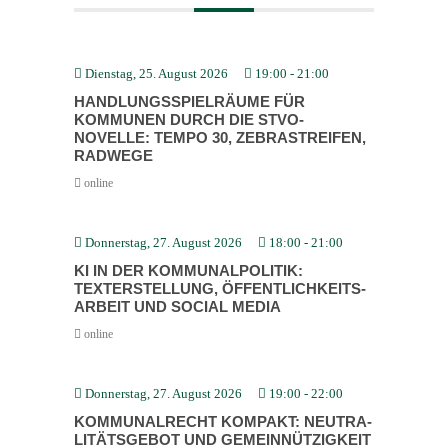
Dienstag, 25. August 2026
19:00
-
21:00
HANDLUNGS­SPIEL­RÄUME FÜR
KOMMUNEN DURCH DIE STVO-
NOVELLE: TEMPO 30, ZEBRA­STREIFEN,
RADWEGE
online
Donnerstag, 27. August 2026
18:00
-
21:00
KI IN DER KOMMU­NAL­PO­LITIK:
TEXTERSTELLUNG, ÖFFENT­LICH­KEITS­
ARBEIT UND SOCIAL MEDIA
online
Donnerstag, 27. August 2026
19:00
-
22:00
KOMMU­NAL­RECHT KOMPAKT: NEUTRA­
LI­TÄTS­GEBOT UND GEMEIN­NÜT­ZIGKEIT