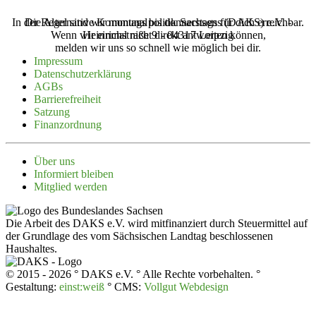
In der Regel sind wir montags bis donnerstags für dich erreichbar.
Die Alternative Kommunalpolitik Sachsens (‌DAKS‌) e.V. -
Wenn wir einmal nicht direkt antworten können,
Heinrichstraße 9 - 04317 Leipzig
melden wir uns so schnell wie möglich bei dir.
Impressum
Daten­schutz­er­klärung
AGBs
Barrie­re­freiheit
Satzung
Finanz­ordnung
Über uns
Infor­miert bleiben
Mitglied werden
Die Arbeit des DAKS e.V. wird mitfinanziert durch Steuermittel auf
der Grundlage des vom Sächsischen Landtag beschlossenen
Haushaltes.
© 2015 - 2026 ° DAKS e.V. ° Alle Rechte vorbehalten. °
Gestaltung:
einst:weiß
° CMS:
Vollgut Webdesign