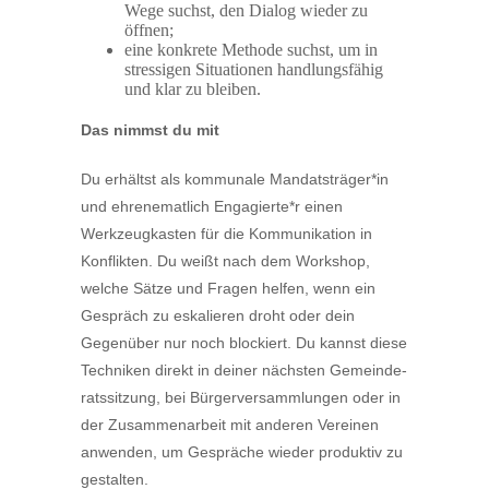
Wege suchst, den Dialog wieder zu
öffnen;
eine konkrete Methode suchst, um in
stres­sigen Situa­tionen handlungs­fähig
und klar zu bleiben.
Das nimmst du mit
Du erhältst als kommunale Mandatsträger*in
und ehren­e­matlich Engagierte*r einen
Werkzeug­kasten für die Kommu­ni­kation in
Konflikten. Du weißt nach dem Workshop,
welche Sätze und Fragen helfen, wenn ein
Gespräch zu eskalieren droht oder dein
Gegenüber nur noch blockiert. Du kannst diese
Techniken direkt in deiner nächsten Gemein­de­
rats­sitzung, bei Bürger­ver­samm­lungen oder in
der Zusam­men­arbeit mit anderen Vereinen
anwenden, um Gespräche wieder produktiv zu
gestalten.