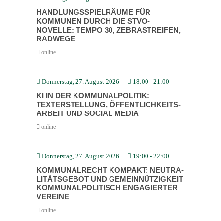
HANDLUNGS­SPIEL­RÄUME FÜR
KOMMUNEN DURCH DIE STVO-
NOVELLE: TEMPO 30, ZEBRA­STREIFEN,
RADWEGE
online
Donnerstag, 27. August 2026
18:00
-
21:00
KI IN DER KOMMU­NAL­PO­LITIK:
TEXTERSTELLUNG, ÖFFENT­LICH­KEITS­
ARBEIT UND SOCIAL MEDIA
online
Donnerstag, 27. August 2026
19:00
-
22:00
KOMMU­NAL­RECHT KOMPAKT: NEUTRA­
LI­TÄTS­GEBOT UND GEMEIN­NÜT­ZIGKEIT
KOMMU­NAL­PO­LI­TISCH ENGAGIERTER
VEREINE
online