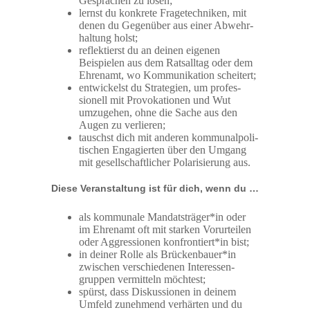
Gesprächen zu lösen;
lernst du konkrete Frage­tech­niken, mit
denen du Gegenüber aus einer Abwehr­
haltung holst;
reflek­tierst du an deinen eigenen
Beispielen aus dem Ratsalltag oder dem
Ehrenamt, wo Kommu­ni­kation scheitert;
entwickelst du Strategien, um profes­
sionell mit Provo­ka­tionen und Wut
umzugehen, ohne die Sache aus den
Augen zu verlieren;
tauschst dich mit anderen kommu­nal­po­li­
ti­schen Engagierten über den Umgang
mit gesell­schaft­licher Polari­sierung aus.
Diese Veran­staltung ist für dich, wenn du …
als kommunale Mandatsträger*in oder
im Ehrenamt oft mit starken Vorur­teilen
oder Aggres­sionen konfrontiert*in bist;
in deiner Rolle als Brückenbauer*in
zwischen verschie­denen Inter­es­sen­
gruppen vermitteln möchtest;
spürst, dass Diskus­sionen in deinem
Umfeld zunehmend verhärten und du