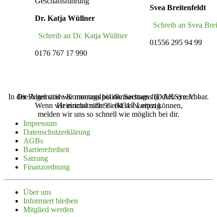
Geschäftsführung
Svea Breitenfeldt
Dr. Katja Wüllner
Schreib an Svea Brei
Schreib an Dr. Katja Wüllner
01556 295 94 99
0176 767 17 990
In der Regel sind wir montags bis donnerstags für dich erreichbar.
Die Alternative Kommunalpolitik Sachsens (‌DAKS‌) e.V. -
Wenn wir einmal nicht direkt antworten können,
Heinrichstraße 9 - 04317 Leipzig
melden wir uns so schnell wie möglich bei dir.
Impressum
Daten­schutz­er­klärung
AGBs
Barrie­re­freiheit
Satzung
Finanz­ordnung
Über uns
Infor­miert bleiben
Mitglied werden