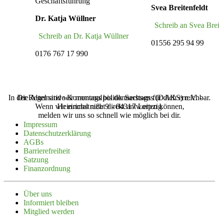
Geschäftsführung
Svea Breitenfeldt
Dr. Katja Wüllner
Schreib an Svea Brei
Schreib an Dr. Katja Wüllner
01556 295 94 99
0176 767 17 990
In der Regel sind wir montags bis donnerstags für dich erreichbar.
Die Alternative Kommunalpolitik Sachsens (‌DAKS‌) e.V. -
Wenn wir einmal nicht direkt antworten können,
Heinrichstraße 9 - 04317 Leipzig
melden wir uns so schnell wie möglich bei dir.
Impressum
Daten­schutz­er­klärung
AGBs
Barrie­re­freiheit
Satzung
Finanz­ordnung
Über uns
Infor­miert bleiben
Mitglied werden