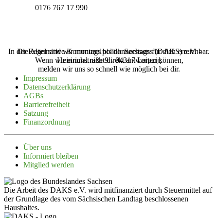
0176 767 17 990
In der Regel sind wir montags bis donnerstags für dich erreichbar.
Die Alternative Kommunalpolitik Sachsens (‌DAKS‌) e.V. -
Wenn wir einmal nicht direkt antworten können,
Heinrichstraße 9 - 04317 Leipzig
melden wir uns so schnell wie möglich bei dir.
Impressum
Daten­schutz­er­klärung
AGBs
Barrie­re­freiheit
Satzung
Finanz­ordnung
Über uns
Infor­miert bleiben
Mitglied werden
Die Arbeit des DAKS e.V. wird mitfinanziert durch Steuermittel auf
der Grundlage des vom Sächsischen Landtag beschlossenen
Haushaltes.