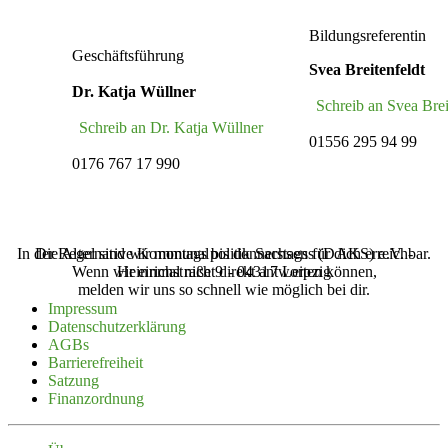
Bildungsreferentin
Geschäftsführung
Svea Breitenfeldt
Dr. Katja Wüllner
Schreib an Svea Brei
Schreib an Dr. Katja Wüllner
01556 295 94 99
0176 767 17 990
In der Regel sind wir montags bis donnerstags für dich erreichbar.
Die Alternative Kommunalpolitik Sachsens (‌DAKS‌) e.V. -
Wenn wir einmal nicht direkt antworten können,
Heinrichstraße 9 - 04317 Leipzig
melden wir uns so schnell wie möglich bei dir.
Impressum
Daten­schutz­er­klärung
AGBs
Barrie­re­freiheit
Satzung
Finanz­ordnung