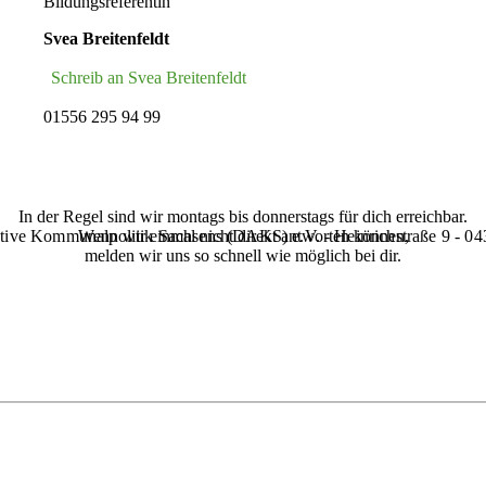
Bildungsreferentin
Svea Breitenfeldt
Schreib an Svea Breitenfeldt
01556 295 94 99
In der Regel sind wir montags bis donnerstags für dich erreichbar.
tive Kommunalpolitik Sachsens (‌DAKS‌) e.V. - Heinrichstraße 9 - 0
Wenn wir einmal nicht direkt antworten können,
melden wir uns so schnell wie möglich bei dir.