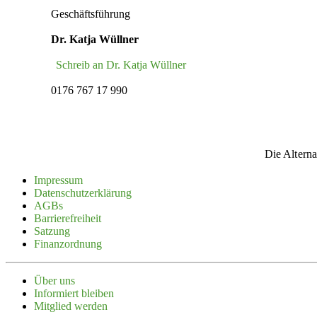
Geschäftsführung
Dr. Katja Wüllner
Schreib an Dr. Katja Wüllner
0176 767 17 990
Die Alterna
Impressum
Daten­schutz­er­klärung
AGBs
Barrie­re­freiheit
Satzung
Finanz­ordnung
Über uns
Infor­miert bleiben
Mitglied werden