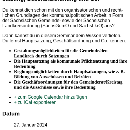
Du kennst dich schon mit den organi­sa­to­ri­schen und recht­
lichen Grund­lagen der kommu­nal­po­li­ti­schen Arbeit in Form
der Sächsi­schen Gemeinde- sowie der Sächsi­schen
Landkreis­ordnung (SächsGemO und SächsLkrO) aus?
Dann kannst du in diesem Seminar dein Wissen vertiefen.
Du lernst Haupt­satzung, Geschäfts­ordnung und Co. kennen.
Gestal­tungs­mög­lich­keiten für die Gemeinde/den
Landkreis durch Satzungen
Die Haupt­satzung als kommunale Pflicht­satzung und ihre
Bedeutung
Reglungs­mög­lich­keiten durch Haupt­sat­zungen, wie z. B.
Bildung von Ausschüssen und Beiräten
Die Geschäfts­ord­nungen für den Gemeinderat/Kreistag
und die Ausschüsse sowie ihre Bedeutung
+ zum Google Calendar hinzufügen
+ zu iCal exportieren
Datum
27. Januar 2024