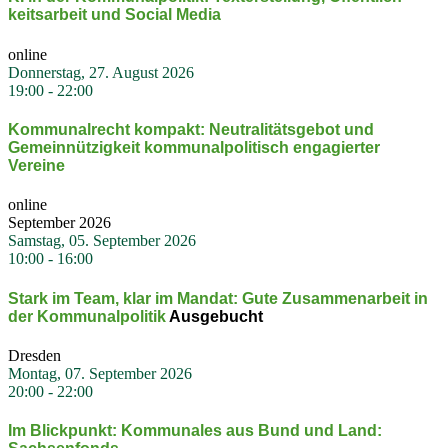
keits­arbeit und Social Media
online
Donnerstag, 27. August 2026
19:00
-
22:00
Kommu­nal­recht kompakt: Neutra­li­täts­gebot und
Gemein­nüt­zigkeit kommu­nal­po­li­tisch engagierter
Vereine
online
September 2026
Samstag, 05. September 2026
10:00
-
16:00
Stark im Team, klar im Mandat: Gute Zusam­men­arbeit in
der Kommu­nal­po­litik
Ausgebucht
Dresden
Montag, 07. September 2026
20:00
-
22:00
Im Blick­punkt: Kommu­nales aus Bund und Land: