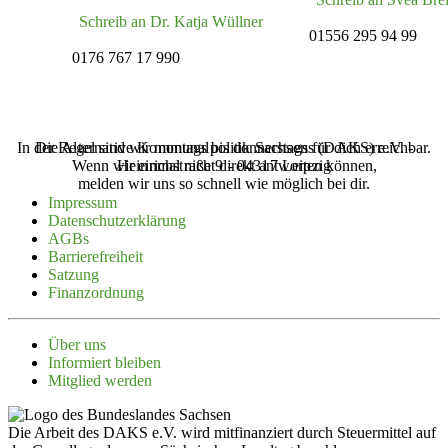
Schreib an Dr. Katja Wüllner
01556 295 94 99
0176 767 17 990
In der Regel sind wir montags bis donnerstags für dich erreichbar.
Die Alternative Kommunalpolitik Sachsens (‌DAKS‌) e.V. -
Wenn wir einmal nicht direkt antworten können,
Heinrichstraße 9 - 04317 Leipzig
melden wir uns so schnell wie möglich bei dir.
Impressum
Daten­schutz­er­klärung
AGBs
Barrie­re­freiheit
Satzung
Finanz­ordnung
Über uns
Infor­miert bleiben
Mitglied werden
Die Arbeit des DAKS e.V. wird mitfinanziert durch Steuermittel auf