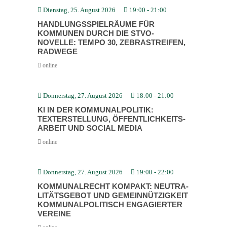
Dienstag, 25. August 2026
19:00
-
21:00
HANDLUNGS­SPIEL­RÄUME FÜR
KOMMUNEN DURCH DIE STVO-
NOVELLE: TEMPO 30, ZEBRA­STREIFEN,
RADWEGE
online
Donnerstag, 27. August 2026
18:00
-
21:00
KI IN DER KOMMU­NAL­PO­LITIK:
TEXTERSTELLUNG, ÖFFENT­LICH­KEITS­
ARBEIT UND SOCIAL MEDIA
online
Donnerstag, 27. August 2026
19:00
-
22:00
KOMMU­NAL­RECHT KOMPAKT: NEUTRA­
LI­TÄTS­GEBOT UND GEMEIN­NÜT­ZIGKEIT
KOMMU­NAL­PO­LI­TISCH ENGAGIERTER
VEREINE