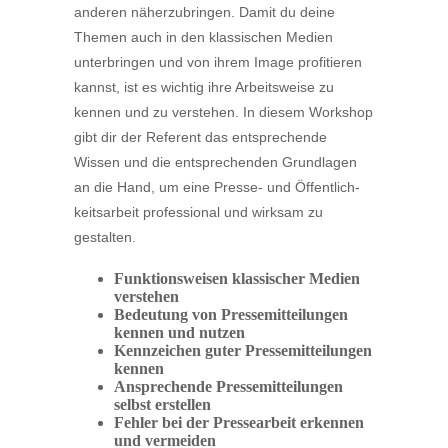
anderen näher­zu­bringen. Damit du deine
Themen auch in den klassi­schen Medien
unter­bringen und von ihrem Image profi­tieren
kannst, ist es wichtig ihre Arbeits­weise zu
kennen und zu verstehen. In diesem Workshop
gibt dir der Referent das entspre­chende
Wissen und die entspre­chenden Grund­lagen
an die Hand, um eine Presse- und Öffent­lich­
keits­arbeit profes­sional und wirksam zu
gestalten.
Funkti­ons­weisen klassi­scher Medien
verstehen
Bedeutung von Presse­mit­tei­lungen
kennen und nutzen
Kennzeichen guter Presse­mit­tei­lungen
kennen
Anspre­chende Presse­mit­tei­lungen
selbst erstellen
Fehler bei der Presse­arbeit erkennen
und vermeiden