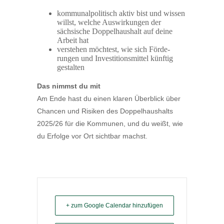
kommu­nal­po­li­tisch aktiv bist und wissen
willst, welche Auswir­kungen der
sächsische Doppel­haushalt auf deine
Arbeit hat
verstehen möchtest, wie sich Förde­
rungen und Investi­ti­ons­mittel künftig
gestalten
Das nimmst du mit
Am Ende hast du einen klaren Überblick über
Chancen und Risiken des Doppel­haus­halts
2025/26 für die Kommunen, und du weißt, wie
du Erfolge vor Ort sichtbar machst.
+ zum Google Calendar hinzufügen