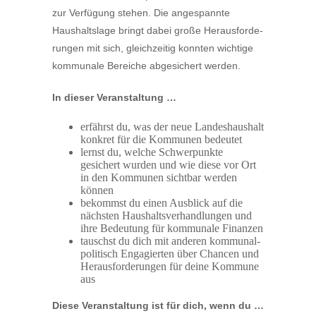
zur Verfügung stehen. Die angespannte
Haushaltslage bringt dabei große Heraus­for­de­
rungen mit sich, gleich­zeitig konnten wichtige
kommunale Bereiche abgesi­chert werden.
In dieser Veran­staltung …
erfährst du, was der neue Landes­haushalt
konkret für die Kommunen bedeutet
lernst du, welche Schwer­punkte
gesichert wurden und wie diese vor Ort
in den Kommunen sichtbar werden
können
bekommst du einen Ausblick auf die
nächsten Haushalts­ver­hand­lungen und
ihre Bedeutung für kommunale Finanzen
tauschst du dich mit anderen kommu­nal­
po­li­tisch Engagierten über Chancen und
Heraus­for­de­rungen für deine Kommune
aus
Diese Veran­staltung ist für dich, wenn du …