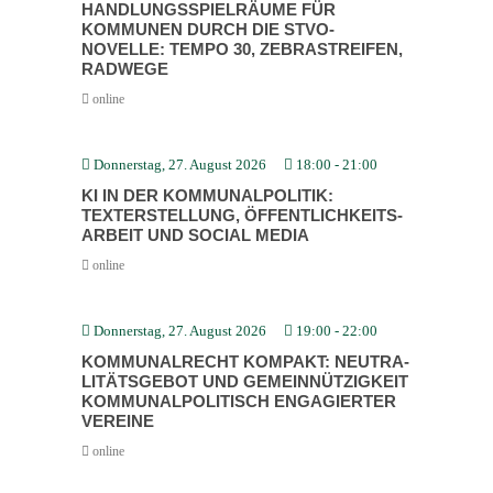
HANDLUNGS­SPIEL­RÄUME FÜR
KOMMUNEN DURCH DIE STVO-
NOVELLE: TEMPO 30, ZEBRA­STREIFEN,
RADWEGE
online
Donnerstag, 27. August 2026
18:00
-
21:00
KI IN DER KOMMU­NAL­PO­LITIK:
TEXTERSTELLUNG, ÖFFENT­LICH­KEITS­
ARBEIT UND SOCIAL MEDIA
online
Donnerstag, 27. August 2026
19:00
-
22:00
KOMMU­NAL­RECHT KOMPAKT: NEUTRA­
LI­TÄTS­GEBOT UND GEMEIN­NÜT­ZIGKEIT
KOMMU­NAL­PO­LI­TISCH ENGAGIERTER
VEREINE
online